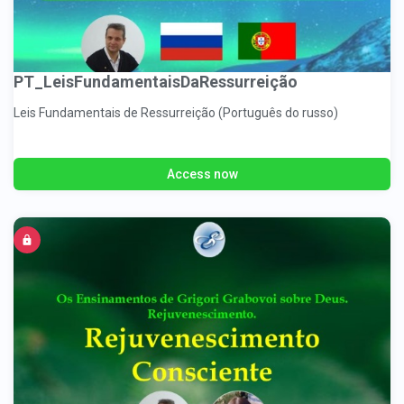
PT_LeisFundamentaisDaRessurreição
Leis Fundamentais de Ressurreição (Português do russo)
Access now